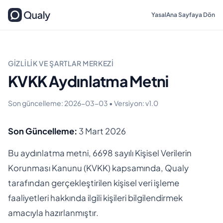
Yasal
Ana Sayfaya Dön
GIZLILIK VE ŞARTLAR MERKEZI
KVKK Aydınlatma Metni
Son güncelleme
:
2026-03-03
•
Versiyon
:
v1.0
Son Güncelleme:
3 Mart 2026
Bu aydınlatma metni, 6698 sayılı Kişisel Verilerin
Korunması Kanunu (KVKK) kapsamında, Qualy
tarafından gerçekleştirilen kişisel veri işleme
faaliyetleri hakkında ilgili kişileri bilgilendirmek
amacıyla hazırlanmıştır.