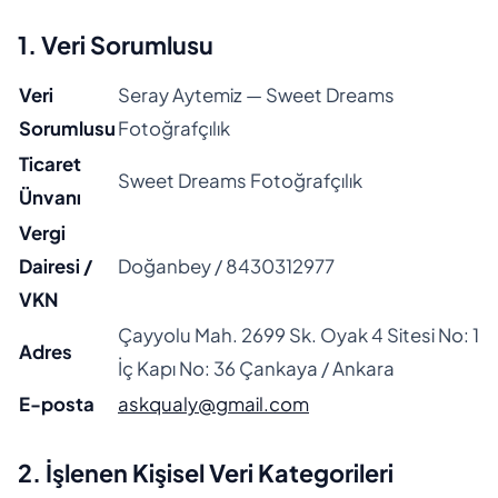
1. Veri Sorumlusu
Veri
Seray Aytemiz — Sweet Dreams
Sorumlusu
Fotoğrafçılık
Ticaret
Sweet Dreams Fotoğrafçılık
Ünvanı
Vergi
Dairesi /
Doğanbey / 8430312977
VKN
Çayyolu Mah. 2699 Sk. Oyak 4 Sitesi No: 1
Adres
İç Kapı No: 36 Çankaya / Ankara
E-posta
askqualy@gmail.com
2. İşlenen Kişisel Veri Kategorileri