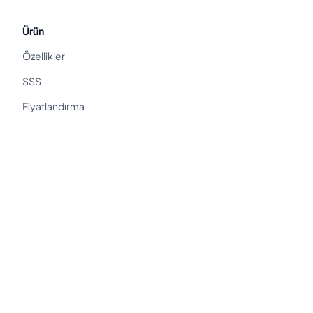
Ürün
Özellikler
SSS
Fiyatlandırma
Blog
Müşteri Yorumları
Nasıl çalışır
Yasal
Yasal Merkez
Gizlilik Politikası
Hizmet Şartları